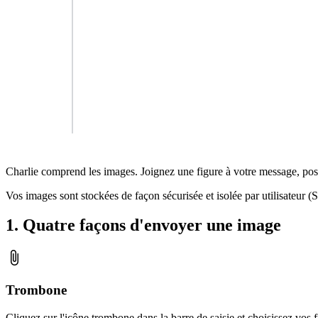
Charlie comprend les images. Joignez une figure à votre message, pos
Vos images sont stockées de façon sécurisée et isolée par utilisateur 
1. Quatre façons d'envoyer une image
attach_file
Trombone
Cliquez sur l'icône trombone dans la barre de saisie et choisissez vos f