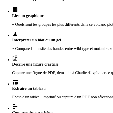
analytics
Lire un graphique
« Quels sont les groupes les plus différents dans ce volcano plo
science
Interpréter un blot ou un gel
« Compare l'intensité des bandes entre wild-type et mutant », « I
image_search
Décrire une figure d'article
Capture une figure de PDF, demande à Charlie d'expliquer ce qu'
table_chart
Extraire un tableau
Photo d'un tableau imprimé ou capture d'un PDF non sélectionn
schema
Comprendre un schéma