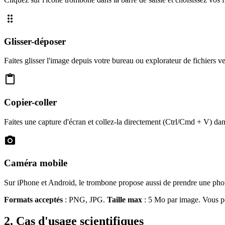
drag_indicator
Glisser-déposer
Faites glisser l'image depuis votre bureau ou explorateur de fichiers ve
content_paste
Copier-coller
Faites une capture d'écran et collez-la directement (Ctrl/Cmd + V) dans
photo_camera
Caméra mobile
Sur iPhone et Android, le trombone propose aussi de prendre une photo
Formats acceptés
: PNG, JPG.
Taille max
: 5 Mo par image. Vous p
2. Cas d'usage scientifiques