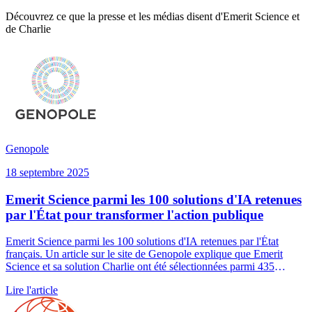
Découvrez ce que la presse et les médias disent d'Emerit Science et
de Charlie
Genopole
18 septembre 2025
Emerit Science parmi les 100 solutions d'IA retenues
par l'État pour transformer l'action publique
Emerit Science parmi les 100 solutions d'IA retenues par l'État
français. Un article sur le site de Genopole explique que Emerit
Science et sa solution Charlie ont été sélectionnées parmi 435
candidatures par la DINUM, la DGE et la Mission French Tech
Lire l'article
comme l'une des 100 solutions d'IA mobilisables par l'État pour
moderniser l'action publique.