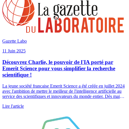
Gazette Labo
11 Juin 2025
Découvrez Charlie, le pouvoir de l'IA porté par
Emerit Science pour vous simplifier la recherche
scientifique !
La jeune société française Emerit Science a été créée en juillet 2024
avec l'ambition de mettre le meilleur de l'intelligence artificielle au
service des scientifiques et innovateurs du monde entier. Dès mai
2025, elle lance officiellement Charlie, l'assistant de recherche dédié
Lire l'article
aux sciences de la vie, conçu pour transformer la recherche
bibliographique et optimiser les processus d'innovation.