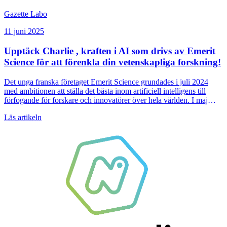
Gazette Labo
11 juni 2025
Upptäck Charlie , kraften i AI som drivs av Emerit
Science för att förenkla din vetenskapliga forskning!
Det unga franska företaget Emerit Science grundades i juli 2024
med ambitionen att ställa det bästa inom artificiell intelligens till
förfogande för forskare och innovatörer över hela världen. I maj
2025 lanserar företaget officiellt Charlie , en forskningsassistent för
Läs artikeln
livsvetenskaper som är utformad för att förändra bibliografisk
forskning och optimera innovationsprocesser.