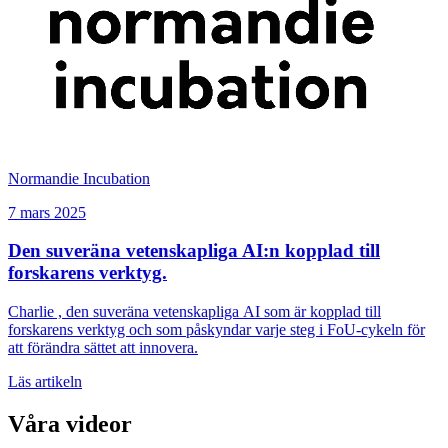
Normandie Incubation
7 mars 2025
Den suveräna vetenskapliga AI:n kopplad till
forskarens verktyg.
Charlie , den suveräna vetenskapliga AI som är kopplad till
forskarens verktyg och som påskyndar varje steg i FoU-cykeln för
att förändra sättet att innovera.
Läs artikeln
Våra videor