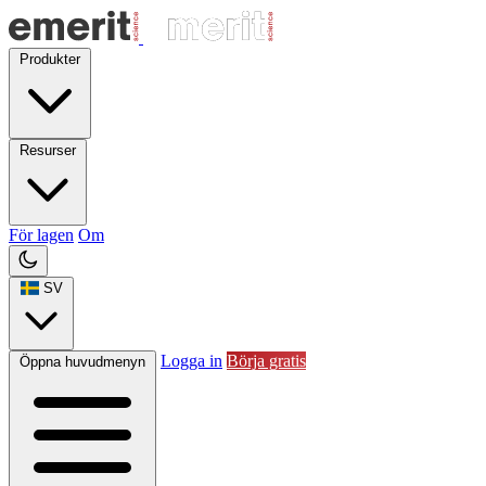
Produkter
Resurser
För lagen
Om
SV
Logga in
Börja gratis
Öppna huvudmenyn