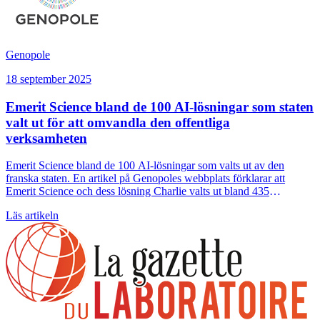
Genopole
18 september 2025
Emerit Science bland de 100 AI-lösningar som staten
valt ut för att omvandla den offentliga
verksamheten
Emerit Science bland de 100 AI-lösningar som valts ut av den
franska staten. En artikel på Genopoles webbplats förklarar att
Emerit Science och dess lösning Charlie valts ut bland 435
ansökningar av DINUM, DGE och Mission French Tech som en av
Läs artikeln
de 100 AI-lösningar som staten kan använda för att modernisera den
offentliga verksamheten.