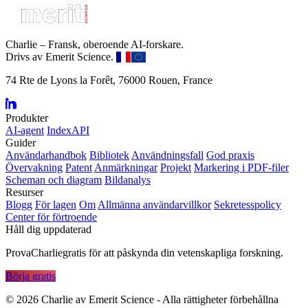
Charlie – Fransk, oberoende AI-forskare.
Drivs av Emerit Science.
74 Rte de Lyons la Forêt, 76000 Rouen, France
Produkter
AI-agent
IndexAPI
Guider
Användarhandbok
Bibliotek
Användningsfall
God praxis
Övervakning
Patent
Anmärkningar
Projekt
Markering i PDF-filer
Scheman och diagram
Bildanalys
Resurser
Blogg
För lagen
Om
Allmänna användarvillkor
Sekretesspolicy
Center för förtroende
Håll dig uppdaterad
ProvaCharliegratis för att påskynda din vetenskapliga forskning.
Börja gratis
©
2026
Charlie av Emerit Science - Alla rättigheter förbehållna