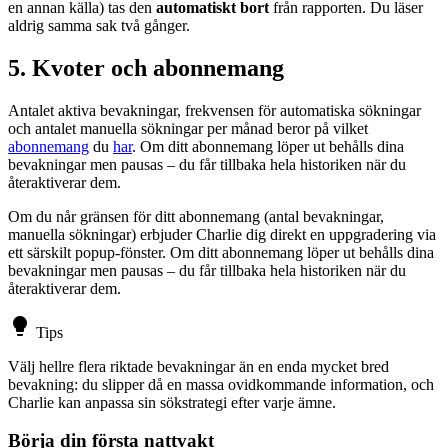
en annan källa) tas den
automatiskt bort
från rapporten. Du läser
aldrig samma sak två gånger.
5. Kvoter och abonnemang
Antalet aktiva bevakningar, frekvensen för automatiska sökningar
och antalet manuella sökningar per månad beror på vilket
abonnemang
du
har
. Om ditt abonnemang löper ut behålls dina
bevakningar men pausas – du får tillbaka hela historiken när du
återaktiverar dem.
Om du når gränsen för ditt abonnemang (antal bevakningar,
manuella sökningar) erbjuder Charlie dig direkt en uppgradering via
ett särskilt popup-fönster. Om ditt abonnemang löper ut behålls dina
bevakningar men pausas – du får tillbaka hela historiken när du
återaktiverar dem.
lightbulb
Tips
Välj hellre flera riktade bevakningar än en enda mycket bred
bevakning: du slipper då en massa ovidkommande information, och
Charlie kan anpassa sin sökstrategi efter varje ämne.
Börja din första nattvakt