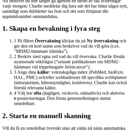
Nu behöver du inte längre gå igenom en ström av råa aviseringar
varje morgon: Charlie meddelar dig bara när det har hittat något nytt,
samtidigt som dubbletter tas bort och det som förtjänar din
uppmärksamhet sammanfattas.
1. Skapa en bevakning i fyra steg
1
På fliken
Övervakning
klickar du på
Ny övervakning
och
ger den ett kort namn som beskriver vad du vill göra (t.ex.
”MDM2-hämmare kliniska”).
2
Beskriv med egna ord vad du vill övervaka. Charlie förstår
nyanserade sökfrågor (”senaste publikationer om MDM2-
hämmare vid trippelnegativ bröstcancer”).
3
Ange dina
källor
: vetenskapliga index (PubMed, bioRxiv,
HAL, PMC) och/eller webbadresser till specifika webbplatser
(laboratorium, hälsomyndighet, konferens). Charlie kan också
föreslå relevanta källor.
4
Välj hur
ofta
(dagligen, veckovis, månadsvis) och aktivera
e
-postaviseringar. Den första genomsökningen startar
omedelbart.
2. Starta en manuell skanning
Vill du få en omedelbar översikt utan att vänta på nästa automatiska