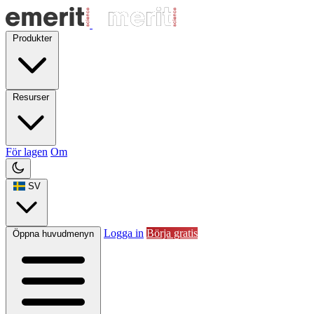
Produkter
Resurser
För lagen
Om
SV
Logga in
Börja gratis
Öppna huvudmenyn