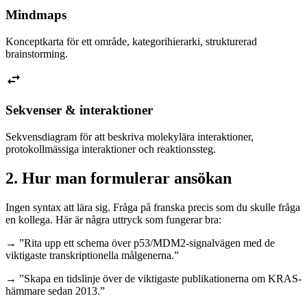
Mindmaps
Konceptkarta för ett område, kategorihierarki, strukturerad
brainstorming.
swap_horiz
Sekvenser & interaktioner
Sekvensdiagram för att beskriva molekylära interaktioner,
protokollmässiga interaktioner och reaktionssteg.
2. Hur man formulerar ansökan
Ingen syntax att lära sig. Fråga på franska precis som du skulle fråga
en kollega. Här är några uttryck som fungerar bra:
→ ”Rita upp ett schema över p53/MDM2-signalvägen med de
viktigaste transkriptionella målgenerna.”
→ ”Skapa en tidslinje över de viktigaste publikationerna om KRAS-
hämmare sedan 2013.”