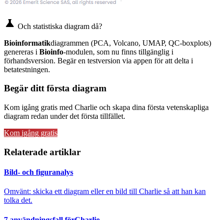
science
Och statistiska diagram då?
Bioinformatik
diagrammen (PCA, Volcano, UMAP, QC-boxplots)
genereras i
Bioinfo
-modulen, som nu finns tillgänglig i
förhandsversion. Begär en testversion via appen för att delta i
betatestningen.
Begär ditt första diagram
Kom igång gratis med Charlie och skapa dina första vetenskapliga
diagram redan under det första tillfället.
Kom igång gratis
Relaterade artiklar
Bild- och figuranalys
Omvänt: skicka ett diagram eller en bild till Charlie så att han kan
tolka det.
7 användningsfall förCharlie