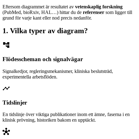
Eftersom diagrammet är resultatet av
vetenskaplig forskning
(PubMed, bioRxiv, HAL…) hittar du de
referenser
som ligger till
grund för varje kant eller nod precis nedanför.
1. Vilka typer av diagram?
account_tree
Flödesscheman och signalvägar
Signalkedjor, regleringsmekanismer, kliniska beslutsträd,
experimentella arbetsflöden.
timeline
Tidslinjer
En tidslinje över viktiga publikationer inom ett ämne, faserna i en
klinisk prövning, historiken bakom en upptäckt.
hub