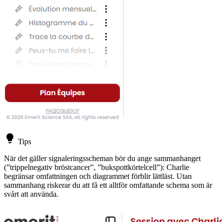
lightbulb
Tips
När det gäller signaleringsscheman bör du ange sammanhanget
(”trippelnegativ bröstcancer”, ”bukspottkörtelcell”): Charlie
begränsar omfattningen och diagrammet förblir lättläst. Utan
sammanhang riskerar du att få ett alltför omfattande schema som är
svårt att använda.