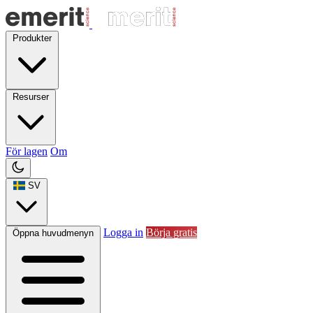
Produkter
Resurser
För lagen
Om
SV
Logga in
Börja gratis
Öppna huvudmenyn