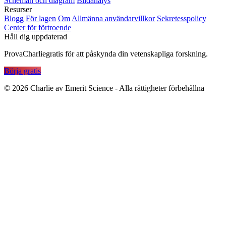
Scheman och diagram
Bildanalys
Resurser
Blogg
För lagen
Om
Allmänna användarvillkor
Sekretesspolicy
Center för förtroende
Håll dig uppdaterad
ProvaCharliegratis för att påskynda din vetenskapliga forskning.
Börja gratis
©
2026
Charlie av Emerit Science - Alla rättigheter förbehållna