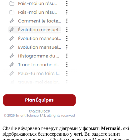
Charlie вбудовано генерує діаграми у форматі
Mermaid
, які
відображаються безпосередньо у чаті. Ви задаєте запит
природною мовою — Charlie генерує код Mermaid і відразу