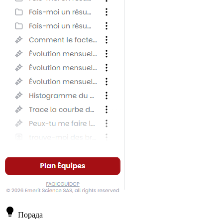
lightbulb
Порада