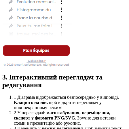
3. Інтерактивний переглядач та
редагування
1
Діаграма відображається безпосередньо у відповіді.
Клацніть на ній,
щоб відкрити переглядач у
повноекранному режимі.
2
У переглядачі:
масштабування, переміщення,
експорт у формати PNG/SVG
. Зручно для вставки
схеми в презентацію або рукопис.
3
Перейдіть у
режим редагування
, щоб змінити текст,