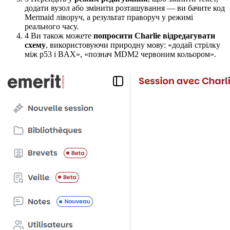
додати вузол або змінити розташування — ви бачите код
Mermaid ліворуч, а результат праворуч у режимі
реального часу.
4
Ви також можете
попросити Charlie відредагувати
схему
, використовуючи природну мову: «додай стрілку
між p53 і BAX», «познач MDM2 червоним кольором».