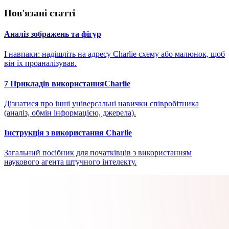
Пов'язані статті
Аналіз зображень та фігур
І навпаки: надішліть на адресу Charlie схему або малюнок, щоб
він їх проаналізував.
7 Прикладів використанняCharlie
Дізнатися про інші універсальні навички співробітника
(аналіз, обмін інформацією, джерела).
Інструкція з використання Charlie
Загальний посібник для початківців з використанням
наукового агента штучного інтелекту.