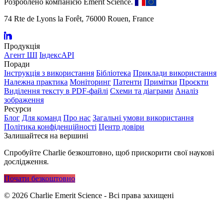
Розроблено компанією Emerit Science.
74 Rte de Lyons la Forêt, 76000 Rouen, France
Продукція
Агент ШІ
ІндексAPI
Поради
Інструкція з використання
Бібліотека
Приклади використання
Належна практика
Моніторинг
Патенти
Примітки
Проєкти
Виділення тексту в PDF-файлі
Схеми та діаграми
Аналіз
зображення
Ресурси
Блог
Для команд
Про нас
Загальні умови використання
Політика конфіденційності
Центр довіри
Залишайтеся на вершині
Спробуйте Charlie безкоштовно, щоб прискорити свої наукові
дослідження.
Почати безкоштовно
©
2026
Charlie Emerit Science - Всі права захищені