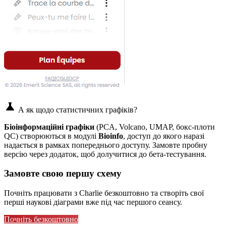
science
А як щодо статистичних графіків?
Біоінформаційні графіки
(PCA, Volcano, UMAP, бокс-плоти
QC) створюються в модулі
Bioinfo
, доступ до якого наразі
надається в рамках попереднього доступу. Замовте пробну
версію через додаток, щоб долучитися до бета-тестування.
Замовте свою першу схему
Почніть працювати з Charlie безкоштовно та створіть свої
перші наукові діаграми вже під час першого сеансу.
Почніть безкоштовно