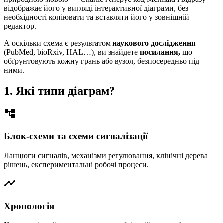
відображає його у вигляді інтерактивної діаграми, без
необхідності копіювати та вставляти його у зовнішній
редактор.
А оскільки схема є результатом
наукового дослідження
(PubMed, bioRxiv, HAL…), ви знайдете
посилання,
що
обґрунтовують кожну грань або вузол, безпосередньо під
ними.
1. Які типи діаграм?
account_tree
Блок-схеми та схеми сигналізації
Ланцюги сигналів, механізми регулювання, клінічні дерева
рішень, експериментальні робочі процеси.
timeline
Хронологія