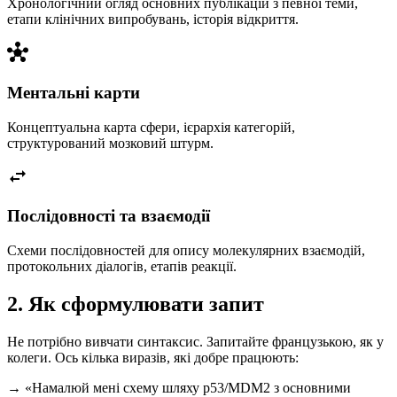
Хронологічний огляд основних публікацій з певної теми,
етапи клінічних випробувань, історія відкриття.
hub
Ментальні карти
Концептуальна карта сфери, ієрархія категорій,
структурований мозковий штурм.
swap_horiz
Послідовності та взаємодії
Схеми послідовностей для опису молекулярних взаємодій,
протокольних діалогів, етапів реакції.
2. Як сформулювати запит
Не потрібно вивчати синтаксис. Запитайте французькою, як у
колеги. Ось кілька виразів, які добре працюють:
→ «Намалюй мені схему шляху p53/MDM2 з основними