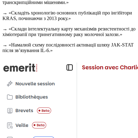
транскрипційними мішенями.»
→ «Складіть хронологію основних публікацій про інгібітори
KRAS, починаючи з 2013 року.»
→ «Склади інтелектуальну карту механізмів резистентності до
хіміотерапії при тринегативному раку молочної залози.»
→ «Намалюй схему послідовності активації шляху JAK-STAT
після зв’язування IL-6.»