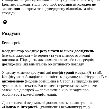
Ідеально підходить для того, щоб
поставити конкретне
запитання
та отримати підтверджену відповідь за лічені
секунди.
psychology
Роздуми
Бета-версія
Координатор об'єднує
результати кількох досліджень
(наукові джерела + Інтернет) та узагальнює отримані
висновки. Підходить для
комплексних
або попередніх
досліджень
, які вимагають об'єктивного погляду.
У цьому ж меню доступні дві
конфігурації моделі (А та В)
.
Конфігурація А націлена на якість міркувань; конфігурація В є
автономною
(модель розміщена в Європі) і підходить для
чутливих контекстів. Ви можете перемикатися між ними
залежно від потреб — спливаюче вікно нагадує про
особливості кожної конфігурації.
Два незалежні перемикачі доповнюють налаштування:
«Пошук в Інтернеті
» (увімкнення веб-пошуку) та, у