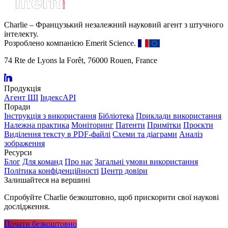
Charlie – Французький незалежний науковий агент з штучного
інтелекту.
Розроблено компанією Emerit Science.
74 Rte de Lyons la Forêt, 76000 Rouen, France
Продукція
Агент ШІ
ІндексAPI
Поради
Інструкція з використання
Бібліотека
Приклади використання
Належна практика
Моніторинг
Патенти
Примітки
Проєкти
Виділення тексту в PDF-файлі
Схеми та діаграми
Аналіз
зображення
Ресурси
Блог
Для команд
Про нас
Загальні умови використання
Політика конфіденційності
Центр довіри
Залишайтеся на вершині
Спробуйте Charlie безкоштовно, щоб прискорити свої наукові
дослідження.
Почати безкоштовно