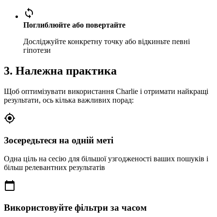
sync
Поглиблюйте або повертайте
Досліджуйте конкретну точку або відкиньте певні
гіпотези
3. Належна практика
Щоб оптимізувати використання Charlie і отримати найкращі
результати, ось кілька важливих порад:
gps_fixed
Зосередьтеся на одній меті
Одна ціль на сесію для більшої узгодженості ваших пошуків і
більш релевантних результатів
calendar_today
Використовуйте фільтри за часом