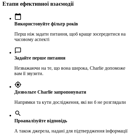
Етапи ефективної взаємодії
calendar_today
Використовуйте фільтр років
Перш ніж задати питання, щоб краще зосередитися на
часовому аспекті
chat_bubble_outline
Задайте перше питання
Незважаючи на те, що вона широка, Charlie допоможе
вам її звузити.
gps_fixed
Дозвольте Charlie запропонувати
Напрямки та кути дослідження, які ви б не розглядали
search
Проаналізуйте відповідь
А також джерела, надані для підтвердження інформації