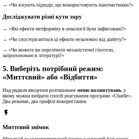
→ «Чи існують підходи, що використовують наночастинки?»
Досліджувати різні кути зору
→ «Які ефекти метформіну в онкології були зафіксовані?»
→ «Чи спостерігаються ці ефекти незалежно від діабету?»
→ «Чи можете ви перелічити механістичні гіпотези,
запропоновані в літературі?»
5. Виберіть потрібний режим:
«Миттєвий» або «Відбиття»
Над рядком введення розташоване
меню налаштувань
, у
якому можна вибрати спосіб реагування програми «Charlie».
Два режими, два профілі використання.
flash_on
Миттєвий знімок
Швидкий та цілеспрямований пошук у науковій базі даних.