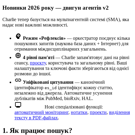
Новинки 2026 року — двигун агентів v2
Charlie тепер базується на мультиагентній системі (SMA), яка
надає нові важливі можливості.
psychology
Режим «Рефлексія»
— оркестратор поєднує кілька
пошукових запитів (наукова база даних + Інтернет) для
отримання міждисциплінарних узагальнень.
memory
4 рівні пам'яті
— Charlie запам'ятовує дані на рівні
сеансу,
проєкту
, користувача та загальному рівні. Ваші
налаштування та ключові факти зберігаються від однієї
розмови до іншої.
link
Уніфіковані цитування
— канонічний
ідентифікатор
ідентифікує кожну статтю,
es_id
незалежно від джерела. Автоматичне усунення
дублікатів між PubMed, bioRxiv, HAL.
monitoring
Нові спеціалізовані функції:
автоматичний моніторинг
,
нотатки
,
проекти
,
виділення
тексту в PDF-файлах
.
1. Як працює пошук?