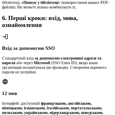
бібліотеці,
«Пошук у бібліотеці
» (використання ваших PDF-
файлів). Ви можете вільно комбінувати їх.
6. Перші кроки: вхід, мова,
ознайомлення
login
Вхід за допомогою SSO
Стандартний вхід
за допомогою електронної адреси та
пароля
або через
Microsoft
(SSO Entra ID), якщо ваша
організація налаштувала цю функцію. Створення окремого
пароля не потрібне.
language
12 мов
Інтерфейс доступний
французькою, англійською,
німецькою, іспанською, італійською, португальською,
польською, українською, нідерландською, шведською,