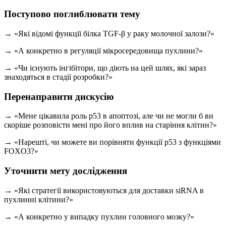
Поступово поглиблювати тему
→ «Які відомі функції білка TGF-β у раку молочної залози?»
→ «А конкретно в регуляції мікросередовища пухлини?»
→ «Чи існують інгібітори, що діють на цей шлях, які зараз
знаходяться в стадії розробки?»
Перенаправити дискусію
→ «Мене цікавила роль p53 в апоптозі, але чи не могли б ви
скоріше розповісти мені про його вплив на старіння клітин?»
→ «Нарешті, чи можете ви порівняти функції p53 з функціями
FOXO3?»
Уточнити мету дослідження
→ «Які стратегії використовуються для доставки siRNA в
пухлинні клітини?»
→ «А конкретно у випадку пухлин головного мозку?»