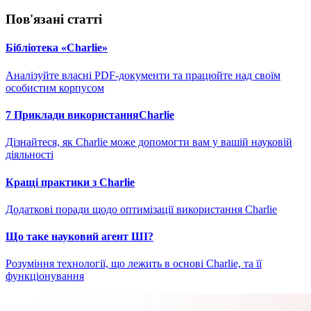
Пов'язані статті
Бібліотека «Charlie»
Аналізуйте власні PDF-документи та працюйте над своїм
особистим корпусом
7 Приклади використанняCharlie
Дізнайтеся, як Charlie може допомогти вам у вашій науковій
діяльності
Кращі практики з Charlie
Додаткові поради щодо оптимізації використання Charlie
Що таке науковий агент ШІ?
Розуміння технології, що лежить в основі Charlie, та її
функціонування