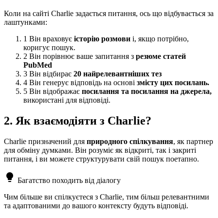
Коли на сайті Charlie задається питання, ось що відбувається за
лаштунками:
1
Він враховує
історію розмови
і, якщо потрібно,
коригує пошук.
2
Він порівнює ваше запитання з
резюме статей
PubMed
3
Він відбирає
20 найрелевантніших тез
4
Він генерує відповідь на основі
змісту цих посилань.
5
Він відображає
посилання та посилання на джерела,
використані для відповіді.
2. Як взаємодіяти з Charlie?
Charlie призначений для
природного спілкування
, як партнер
для обміну думками. Він розуміє як відкриті, так і закриті
питання, і ви можете структурувати свій пошук поетапно.
lightbulb
Багатство походить від діалогу
Чим більше ви спілкуєтеся з Charlie, тим більш релевантними
та адаптованими до вашого контексту будуть відповіді.