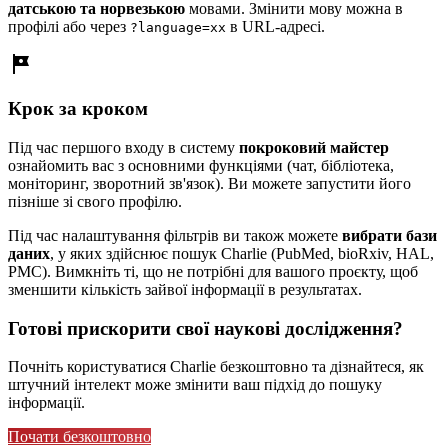
датською та норвезькою
мовами. Змінити мову можна в
профілі або через
в URL-адресі.
?language=xx
tour
Крок за кроком
Під час першого входу в систему
покроковий майстер
ознайомить вас з основними функціями (чат, бібліотека,
моніторинг, зворотний зв'язок). Ви можете запустити його
пізніше зі свого профілю.
Під час налаштування фільтрів ви також можете
вибрати бази
даних
, у яких здійснює пошук Charlie (PubMed, bioRxiv, HAL,
PMC). Вимкніть ті, що не потрібні для вашого проєкту, щоб
зменшити кількість зайвої інформації в результатах.
Готові прискорити свої наукові дослідження?
Почніть користуватися Charlie безкоштовно та дізнайтеся, як
штучний інтелект може змінити ваш підхід до пошуку
інформації.
Почати безкоштовно