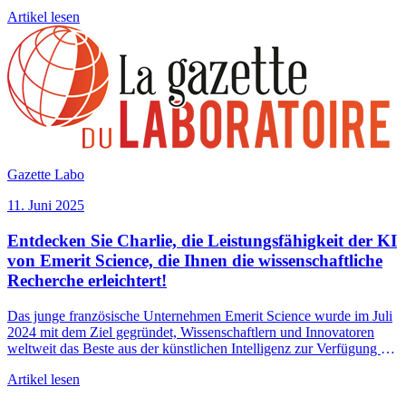
DINUM, der DGE und der Mission French Tech aus 435
Artikel lesen
Bewerbungen als eine der 100 KI-Lösungen ausgewählt wurden,
die vom Staat zur Modernisierung des öffentlichen Handelns
eingesetzt werden können.
Gazette Labo
11. Juni 2025
Entdecken Sie Charlie, die Leistungsfähigkeit der KI
von Emerit Science, die Ihnen die wissenschaftliche
Recherche erleichtert!
Das junge französische Unternehmen Emerit Science wurde im Juli
2024 mit dem Ziel gegründet, Wissenschaftlern und Innovatoren
weltweit das Beste aus der künstlichen Intelligenz zur Verfügung zu
stellen. Im Mai 2025 startet es offiziell Charlie, den
Artikel lesen
Forschungsassistenten für die Biowissenschaften, der die
bibliografische Recherche revolutionieren und Innovationsprozesse