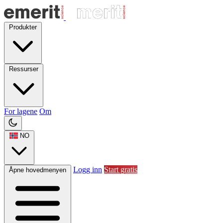
Produkter
Ressurser
For lagene
Om
NO
Logg inn
Start gratis
Åpne hovedmenyen