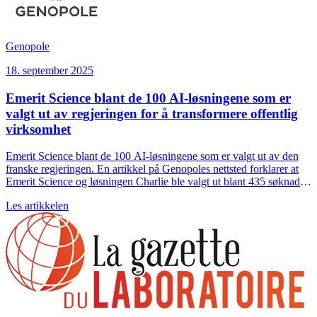
Genopole
18. september 2025
Emerit Science blant de 100 AI-løsningene som er
valgt ut av regjeringen for å transformere offentlig
virksomhet
Emerit Science blant de 100 AI-løsningene som er valgt ut av den
franske regjeringen. En artikkel på Genopoles nettsted forklarer at
Emerit Science og løsningen Charlie ble valgt ut blant 435 søknader
av DINUM, DGE og Mission French Tech som en av 100 AI-
Les artikkelen
løsninger som kan brukes av regjeringen til å modernisere offentlig
virksomhet.