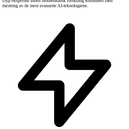
Dyp ekspertise innen biomedisinsk forskning kombinert med
mestring av de mest avanserte AI-teknologiene.