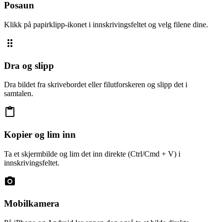
Posaun
Klikk på papirklipp-ikonet i innskrivingsfeltet og velg filene dine.
drag_indicator
Dra og slipp
Dra bildet fra skrivebordet eller filutforskeren og slipp det i
samtalen.
content_paste
Kopier og lim inn
Ta et skjermbilde og lim det inn direkte (Ctrl/Cmd + V) i
innskrivingsfeltet.
photo_camera
Mobilkamera