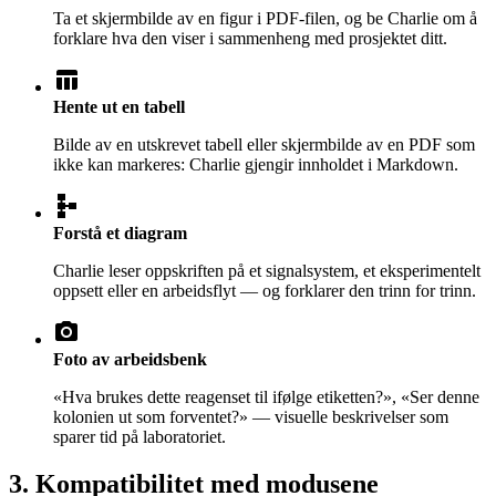
Ta et skjermbilde av en figur i PDF-filen, og be Charlie om å
forklare hva den viser i sammenheng med prosjektet ditt.
table_chart
Hente ut en tabell
Bilde av en utskrevet tabell eller skjermbilde av en PDF som
ikke kan markeres: Charlie gjengir innholdet i Markdown.
schema
Forstå et diagram
Charlie leser oppskriften på et signalsystem, et eksperimentelt
oppsett eller en arbeidsflyt — og forklarer den trinn for trinn.
photo_camera
Foto av arbeidsbenk
«Hva brukes dette reagenset til ifølge etiketten?», «Ser denne
kolonien ut som forventet?» — visuelle beskrivelser som
sparer tid på laboratoriet.
3. Kompatibilitet med modusene