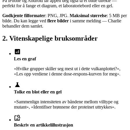
På iPhone og Android lar appen deg også ta et bilde direkte —
perfekt for å fange et diagram, et laboratoriebord eller en gel.
Godkjente filformater
: PNG, JPG.
Maksimal størrelse
: 5 MB per
bilde. Du kan legge ved
flere bilder
i samme melding — Charlie
behandler dem samlet.
2. Vitenskapelige bruksområder
analytics
Les en graf
«Hvilke grupper skiller seg mest ut i dette vulkanplottet?»,
«Les opp verdiene i denne dose-respons-kurven for meg».
science
Tolke en blot eller en gel
«Sammenlign intensiteten av båndene mellom villtype og
mutant», «Identifiser brønnene der proteinet uttrykkes».
image_search
Beskriv en artikkelillustrasjon