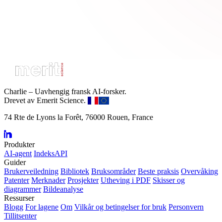
Charlie – Uavhengig fransk AI-forsker.
Drevet av Emerit Science.
74 Rte de Lyons la Forêt, 76000 Rouen, France
Produkter
AI-agent
IndeksAPI
Guider
Brukerveiledning
Bibliotek
Bruksområder
Beste praksis
Overvåking
Patenter
Merknader
Prosjekter
Utheving i PDF
Skisser og
diagrammer
Bildeanalyse
Ressurser
Blogg
For lagene
Om
Vilkår og betingelser for bruk
Personvern
Tillitsenter