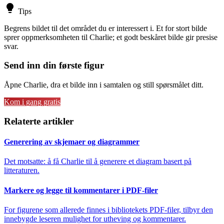
lightbulb
Tips
Begrens bildet til det området du er interessert i. Et for stort bilde
sprer oppmerksomheten til Charlie; et godt beskåret bilde gir presise
svar.
Send inn din første figur
Åpne Charlie, dra et bilde inn i samtalen og still spørsmålet ditt.
Kom i gang gratis
Relaterte artikler
Generering av skjemaer og diagrammer
Det motsatte: å få Charlie til å generere et diagram basert på
litteraturen.
Markere og legge til kommentarer i PDF-filer
For figurene som allerede finnes i bibliotekets PDF-filer, tilbyr den
innebygde leseren mulighet for utheving og kommentarer.