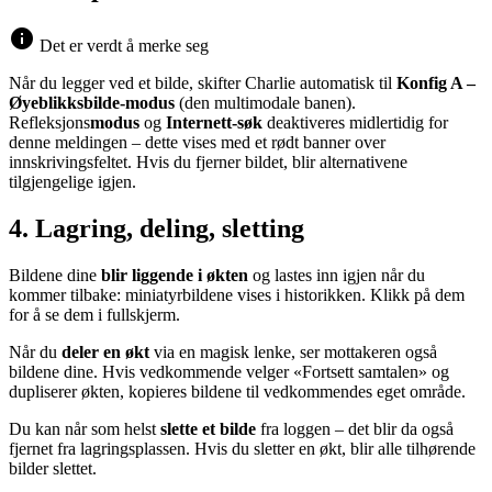
info
Det er verdt å merke seg
Når du legger ved et bilde, skifter Charlie automatisk til
Konfig A –
Øyeblikksbilde-modus
(den multimodale banen).
Refleksjons
modus
og
Internett-søk
deaktiveres midlertidig for
denne meldingen – dette vises med et rødt banner over
innskrivingsfeltet. Hvis du fjerner bildet, blir alternativene
tilgjengelige igjen.
4. Lagring, deling, sletting
Bildene dine
blir liggende i økten
og lastes inn igjen når du
kommer tilbake: miniatyrbildene vises i historikken. Klikk på dem
for å se dem i fullskjerm.
Når du
deler en økt
via en magisk lenke, ser mottakeren også
bildene dine. Hvis vedkommende velger «Fortsett samtalen» og
dupliserer økten, kopieres bildene til vedkommendes eget område.
Du kan når som helst
slette et bilde
fra loggen – det blir da også
fjernet fra lagringsplassen. Hvis du sletter en økt, blir alle tilhørende
bilder slettet.