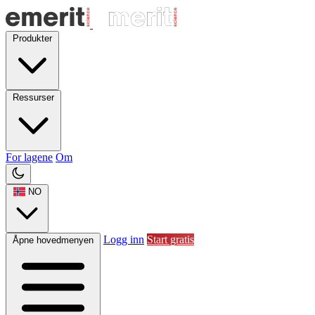
Produkter
Ressurser
For lagene
Om
NO
Logg inn
Start gratis
Åpne hovedmenyen