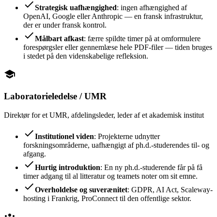
check
Strategisk uafhængighed
: ingen afhængighed af
OpenAI, Google eller Anthropic — en fransk infrastruktur,
der er under fransk kontrol.
check
Målbart afkast
: færre spildte timer på at omformulere
forespørgsler eller gennemlæse hele PDF-filer — tiden bruges
i stedet på den videnskabelige refleksion.
school
Laboratorieledelse / UMR
Direktør for et UMR, afdelingsleder, leder af et akademisk institut
check
Institutionel viden
: Projekterne udnytter
forskningsområderne, uafhængigt af ph.d.-studerendes til- og
afgang.
check
Hurtig introduktion
: En ny ph.d.-studerende får på få
timer adgang til al litteratur og teamets noter om sit emne.
check
Overholdelse og suverænitet
: GDPR, AI Act, Scaleway-
hosting i Frankrig, ProConnect til den offentlige sektor.
groups