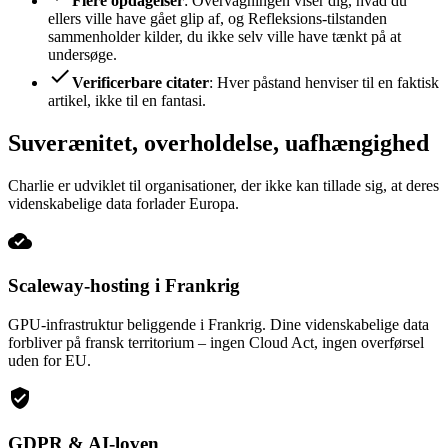
Flere opdagelser
: Overvågningen viser dig, hvad du
ellers ville have gået glip af, og Refleksions-tilstanden
sammenholder kilder, du ikke selv ville have tænkt på at
undersøge.
check
Verificerbare citater
: Hver påstand henviser til en faktisk
artikel, ikke til en fantasi.
Suverænitet, overholdelse, uafhængighed
Charlie er udviklet til organisationer, der ikke kan tillade sig, at deres
videnskabelige data forlader Europa.
cloud_done
Scaleway-hosting i Frankrig
GPU-infrastruktur beliggende i Frankrig. Dine videnskabelige data
forbliver på fransk territorium – ingen Cloud Act, ingen overførsel
uden for EU.
verified_user
GDPR & AI-loven