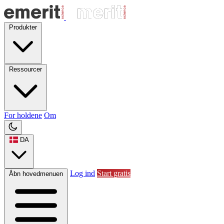
Produkter
Ressourcer
For holdene
Om
DA
Log ind
Start gratis
Åbn hovedmenuen