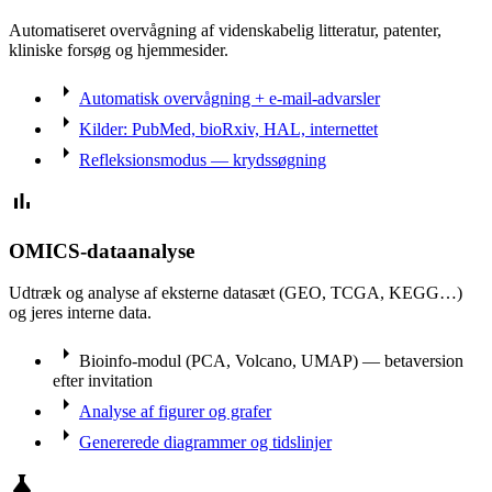
Automatiseret overvågning af videnskabelig litteratur, patenter,
kliniske forsøg og hjemmesider.
arrow_right
Automatisk overvågning + e-mail-advarsler
arrow_right
Kilder: PubMed, bioRxiv, HAL, internettet
arrow_right
Refleksionsmodus — krydssøgning
bar_chart
OMICS-dataanalyse
Udtræk og analyse af eksterne datasæt (GEO, TCGA, KEGG…)
og jeres interne data.
arrow_right
Bioinfo-modul (PCA, Volcano, UMAP) — betaversion
efter invitation
arrow_right
Analyse af figurer og grafer
arrow_right
Genererede diagrammer og tidslinjer
science