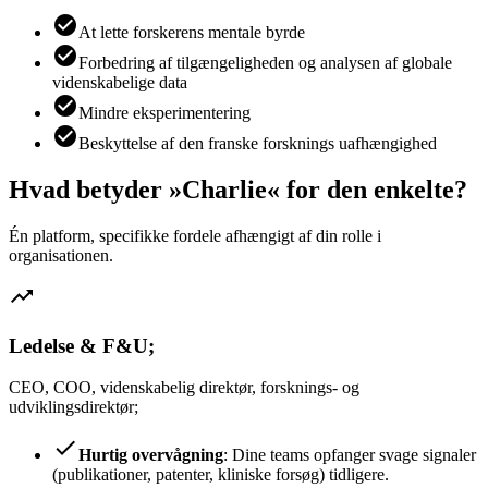
check_circle
At lette forskerens mentale byrde
check_circle
Forbedring af tilgængeligheden og analysen af globale
videnskabelige data
check_circle
Mindre eksperimentering
check_circle
Beskyttelse af den franske forsknings uafhængighed
Hvad betyder »Charlie« for den enkelte?
Én platform, specifikke fordele afhængigt af din rolle i
organisationen.
trending_up
Ledelse & F&U;
CEO, COO, videnskabelig direktør, forsknings- og
udviklingsdirektør;
check
Hurtig overvågning
: Dine teams opfanger svage signaler
(publikationer, patenter, kliniske forsøg) tidligere.