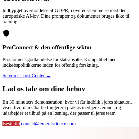
Indbygget overholdelse af GDPR, i overensstemmelse med den
europæiske AI-lov. Dine prompter og dokumenter bruges ikke til
træning.
shield
ProConnect & den offentlige sektor
ProConnect-godkendelse for statsansatte. Kompatibel med
indkøbspolitikkerne inden for offentlig forskning.
Se vores Trust Center →
Lad os tale om dine behov
En 30 minutters demonstration, hvor vi får indblik i jeres situation,
viser, hvordan Charlie fungerer i praksis med jeres emner, og
udarbejder et tilbud på en løsning, der passer til jeres team.
Bestil tid
contact@emeritscience.com