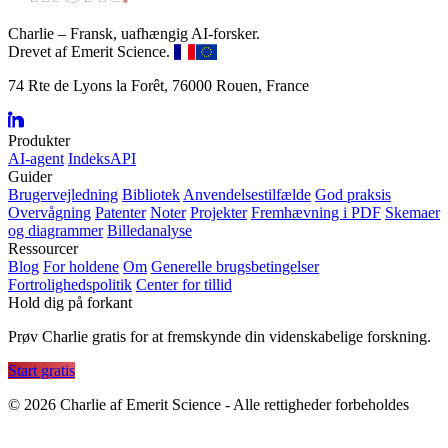
Charlie – Fransk, uafhængig AI-forsker.
Drevet af Emerit Science.
74 Rte de Lyons la Forêt, 76000 Rouen, France
Produkter
AI-agent
IndeksAPI
Guider
Brugervejledning
Bibliotek
Anvendelsestilfælde
God praksis
Overvågning
Patenter
Noter
Projekter
Fremhævning i PDF
Skemaer
og diagrammer
Billedanalyse
Ressourcer
Blog
For holdene
Om
Generelle brugsbetingelser
Fortrolighedspolitik
Center for tillid
Hold dig på forkant
Prøv Charlie gratis for at fremskynde din videnskabelige forskning.
Start gratis
©
2026
Charlie af Emerit Science - Alle rettigheder forbeholdes