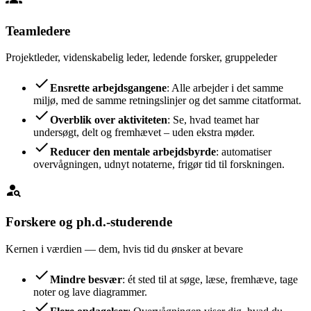
Teamledere
Projektleder, videnskabelig leder, ledende forsker, gruppeleder
check
Ensrette arbejdsgangene
: Alle arbejder i det samme
miljø, med de samme retningslinjer og det samme citatformat.
check
Overblik over aktiviteten
: Se, hvad teamet har
undersøgt, delt og fremhævet – uden ekstra møder.
check
Reducer den mentale arbejdsbyrde
: automatiser
overvågningen, udnyt notaterne, frigør tid til forskningen.
person_search
Forskere og ph.d.-studerende
Kernen i værdien — dem, hvis tid du ønsker at bevare
check
Mindre besvær
: ét sted til at søge, læse, fremhæve, tage
noter og lave diagrammer.
check