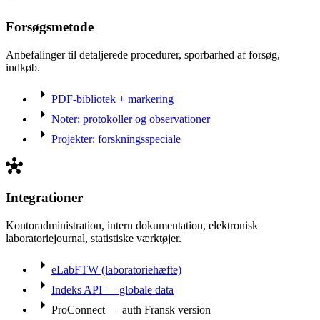
Forsøgsmetode
Anbefalinger til detaljerede procedurer, sporbarhed af forsøg,
indkøb.
arrow_right
PDF-bibliotek + markering
arrow_right
Noter: protokoller og observationer
arrow_right
Projekter: forskningsspeciale
hub
Integrationer
Kontoradministration, intern dokumentation, elektronisk
laboratoriejournal, statistiske værktøjer.
arrow_right
eLabFTW (laboratoriehæfte)
arrow_right
Indeks API — globale data
arrow_right
ProConnect — auth Fransk version