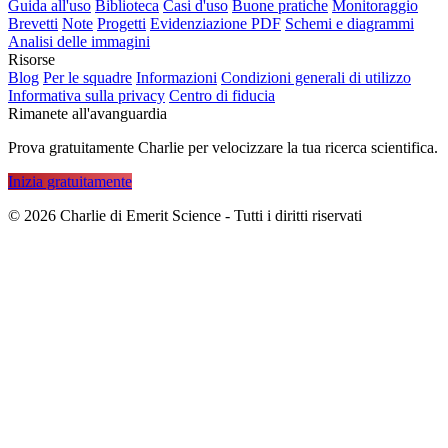
Guida all'uso
Biblioteca
Casi d'uso
Buone pratiche
Monitoraggio
Brevetti
Note
Progetti
Evidenziazione PDF
Schemi e diagrammi
Analisi delle immagini
Risorse
Blog
Per le squadre
Informazioni
Condizioni generali di utilizzo
Informativa sulla privacy
Centro di fiducia
Rimanete all'avanguardia
Prova gratuitamente Charlie per velocizzare la tua ricerca scientifica.
Inizia gratuitamente
©
2026
Charlie di Emerit Science - Tutti i diritti riservati