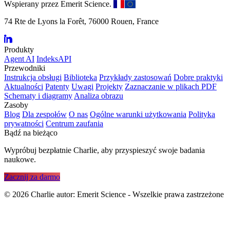
Wspierany przez Emerit Science.
74 Rte de Lyons la Forêt, 76000 Rouen, France
Produkty
Agent AI
IndeksAPI
Przewodniki
Instrukcja obsługi
Biblioteka
Przykłady zastosowań
Dobre praktyki
Aktualności
Patenty
Uwagi
Projekty
Zaznaczanie w plikach PDF
Schematy i diagramy
Analiza obrazu
Zasoby
Blog
Dla zespołów
O nas
Ogólne warunki użytkowania
Polityka
prywatności
Centrum zaufania
Bądź na bieżąco
Wypróbuj bezpłatnie Charlie, aby przyspieszyć swoje badania
naukowe.
Zacznij za darmo
©
2026
Charlie autor: Emerit Science - Wszelkie prawa zastrzeżone