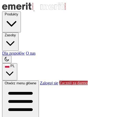
Produkty
Zasoby
Dla zespołów
O nas
PL
Zaloguj się
Zacznij za darmo
Otwórz menu główne