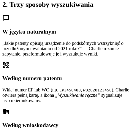
2. Trzy sposoby wyszukiwania
chat_bubble_outline
W języku naturalnym
„Jakie patenty opisują urządzenie do podskórnych wstrzyknięć o
przedłużonym uwalnianiu od 2021 roku?” — Charlie rozumie
zapytanie, przeformułowuje je i wyszukuje wyniki.
qr_code_2
Według numeru patentu
Wklej numer EP lub WO (np.
,
). Charlie
EP3458480
WO2020123456
otwiera pełną kartę, a ikona
„Wyszukiwanie ręczne”
sygnalizuje
tryb ukierunkowany.
business
Według wnioskodawcy