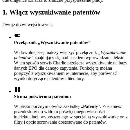
due diligence oznacza to znaczne przyspieszenie pracy.
1. Włącz wyszukiwanie patentów
Dwoje drzwi wejściowych:
toggle_on
Przełącznik „Wyszukiwanie patentów”
W dowolnej sesji należy włączyć przełącznik
„Wyszukiwanie
patentów”
znajdujący się nad paskiem wprowadzania tekstu.
W ten sposób serwis Charlie przełącza wyszukiwanie na bazy
danych EPO dla danego zapytania. Funkcję tę można
połączyć z wyszukiwaniem w Internecie, aby porównać
wyniki dotyczące patentów i literatury.
space_dashboard
Strona poświęcona patentom
W pasku bocznym otwórz zakładkę
„Patenty
”. Zostaniesz
przeniesiony do widoku poświęconego własności
intelektualnej, wyposażonego w specjalną wyszukiwarkę oraz
filtry i opcje sortowania dostosowane do patentów.