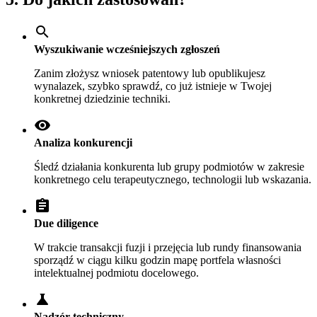
search
Wyszukiwanie wcześniejszych zgłoszeń
Zanim złożysz wniosek patentowy lub opublikujesz
wynalazek, szybko sprawdź, co już istnieje w Twojej
konkretnej dziedzinie techniki.
visibility
Analiza konkurencji
Śledź działania konkurenta lub grupy podmiotów w zakresie
konkretnego celu terapeutycznego, technologii lub wskazania.
assignment
Due diligence
W trakcie transakcji fuzji i przejęcia lub rundy finansowania
sporządź w ciągu kilku godzin mapę portfela własności
intelektualnej podmiotu docelowego.
science
Nadzór techniczny