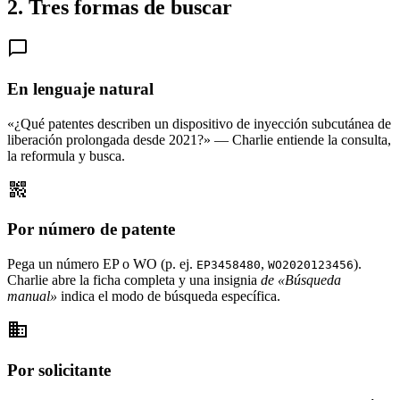
2. Tres formas de buscar
chat_bubble_outline
En lenguaje natural
«¿Qué patentes describen un dispositivo de inyección subcutánea de
liberación prolongada desde 2021?» — Charlie entiende la consulta,
la reformula y busca.
qr_code_2
Por número de patente
Pega un número EP o WO (p. ej.
,
).
EP3458480
WO2020123456
Charlie abre la ficha completa y una insignia
de «Búsqueda
manual»
indica el modo de búsqueda específica.
business
Por solicitante