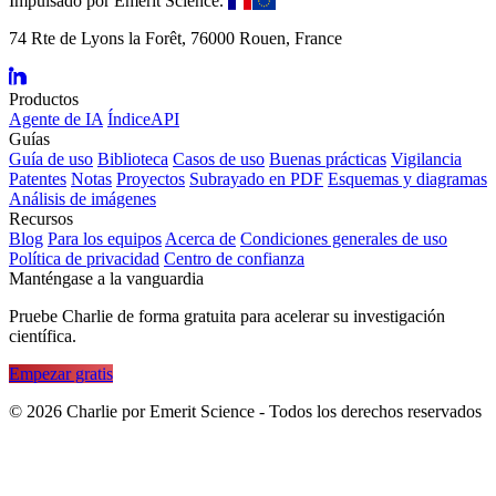
Impulsado por Emerit Science.
74 Rte de Lyons la Forêt, 76000 Rouen, France
Productos
Agente de IA
ÍndiceAPI
Guías
Guía de uso
Biblioteca
Casos de uso
Buenas prácticas
Vigilancia
Patentes
Notas
Proyectos
Subrayado en PDF
Esquemas y diagramas
Análisis de imágenes
Recursos
Blog
Para los equipos
Acerca de
Condiciones generales de uso
Política de privacidad
Centro de confianza
Manténgase a la vanguardia
Pruebe Charlie de forma gratuita para acelerar su investigación
científica.
Empezar gratis
©
2026
Charlie por Emerit Science - Todos los derechos reservados