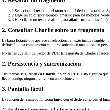
1. Resaltar un fragmento
1
Selecciona el texto con el ratón o con el dedo en la tableta. 
2
Elige un
color
(por ejemplo: amarillo para los métodos, verde p
3
Haz clic en un texto resaltado para
añadir una anotación
(co
2. Consultar Charlie sobre un fragmento
La barra flotante que aparece al seleccionar el texto incluye también 
definición, una comparación con otros artículos o una puesta en persp
No tienes que salir del lector de PDF: la respuesta de Charlie aparece e
2. Persistencia y sincronización
Tus marcas se guardan
en Charlie, no en el PDF
. Esto significa que
llevar contigo ningún archivo con anotaciones.
3. Pantalla táctil
La función de resaltado funciona
tanto
con
el dedo como con el lápi
4. Ir directamente a la frase citada